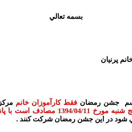
بسمه تعالي
نم پرنيان
فقط كارآموزان خانم
مركز 
به مورخ 1394/04/11 مصادف است با پانزدهم رمضان 1436
ي شود در اين جشن رمضان شركت كنند .