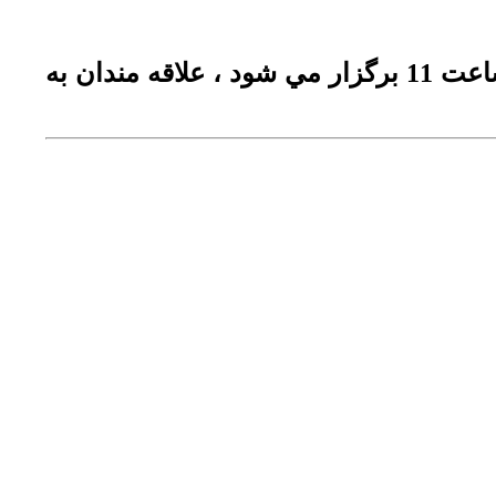
در روز چهارشنبه مورخ 1394/07/22 اردوي امامزاده عبدالله (ع) شهرستان پيشوا رأس ساعت 11 برگزار مي شود ، علاقه مندان به